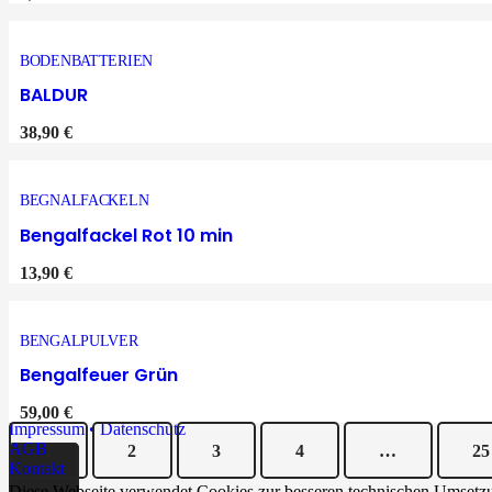
BODENBATTERIEN
BALDUR
38,90
€
BEGNALFACKELN
Bengalfackel Rot 10 min
13,90
€
BENGALPULVER
Bengalfeuer Grün
59,00
€
Impressum • Datenschutz
AGB
1
2
3
4
…
25
Kontakt
Diese Webseite verwendet Cookies zur besseren technischen Umsetzu