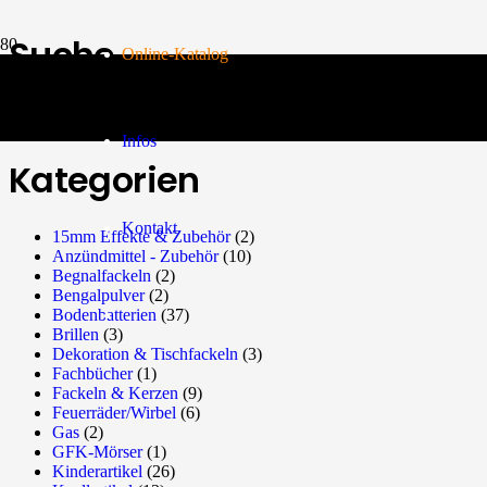
Suche
Online-Katalog
Search for:
Search
Infos
Kategorien
Kontakt
15mm Effekte & Zubehör
(2)
Anzündmittel - Zubehör
(10)
Begnalfackeln
(2)
Bengalpulver
(2)
Bodenbatterien
(37)
Brillen
(3)
Dekoration & Tischfackeln
(3)
Fachbücher
(1)
Fackeln & Kerzen
(9)
Feuerräder/Wirbel
(6)
Gas
(2)
GFK-Mörser
(1)
Kinderartikel
(26)