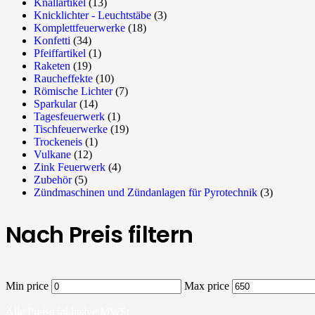
Knallartikel
(13)
Knicklichter - Leuchtstäbe
(3)
Komplettfeuerwerke
(18)
Konfetti
(34)
Pfeiffartikel
(1)
Raketen
(19)
Raucheffekte
(10)
Römische Lichter
(7)
Sparkular
(14)
Tagesfeuerwerk
(1)
Tischfeuerwerke
(19)
Trockeneis
(1)
Vulkane
(12)
Zink Feuerwerk
(4)
Zubehör
(5)
Zündmaschinen und Zündanlagen für Pyrotechnik
(3)
Nach Preis filtern
Min price
Max price
Alle Preise inklusive MWSt