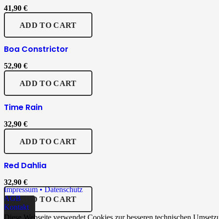
41,90
€
ADD TO CART
Boa Constrictor
52,90
€
ADD TO CART
Time Rain
32,90
€
ADD TO CART
Red Dahlia
32,90
€
Impressum • Datenschutz
AGB
ADD TO CART
Kontakt
Diese Webseite verwendet Cookies zur besseren technischen Umsetzu