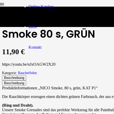
Online-Katalog
Raucheffekte
/
Smoke 80 s, GRÜN
Infos
Smoke 80 s, GRÜN
Kontakt
11,90
€
https://youtu.be/nJxOAGW2X20
Kategorie:
Raucheffekte
Beschreibung
Beschreibung
Produktinformationen „NICO Smoke, 80 s, grün, KAT P1“
Die Rauchkörper erzeugen einen dichten grünen Farbrauch, der aus e
(Ring und Draht).
Unsere Smoke Grenades sind das perfekte Werkzeug für alle Paintball