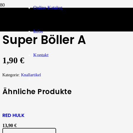
Online-Katalog
Knallartikel
/
Super Böller A
Infos
Super Böller A
Kontakt
1,90
€
Kategorie:
Knallartikel
Ähnliche Produkte
RED HULK
13,90
€