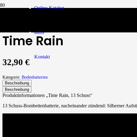
Online-Katalog
Bodenbatterien
/
Time Rain
Infos
Time Rain
Kontakt
32,90
€
Kategorie:
Bodenbatterien
Beschreibung
Beschreibung
Produktinformationen „Time Rain, 13 Schuss“
13 Schuss-Bombettenbatterie, nacheinander zündend: Silberner Aufst