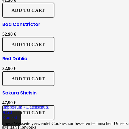
41,90
€
ADD TO CART
Boa Constrictor
52,90
€
ADD TO CART
Red Dahlia
32,90
€
ADD TO CART
Sakura Sheisin
47,90
€
Impressum • Datenschutz
AGB
ADD TO CART
Kontakt
Diese Webseite verwendet Cookies zur besseren technischen Umsetzu
© Flash Fireworks